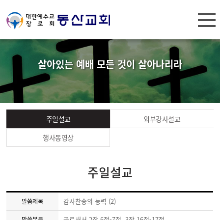
살아있는 예배 모든 것이 살아나리라
주일설교
외부강사설교
행사동영상
주일설교
감사찬송의 능력 (2)
말씀제목
골로새서 2장 6절-7절, 3장 16절-17절
말씀본문