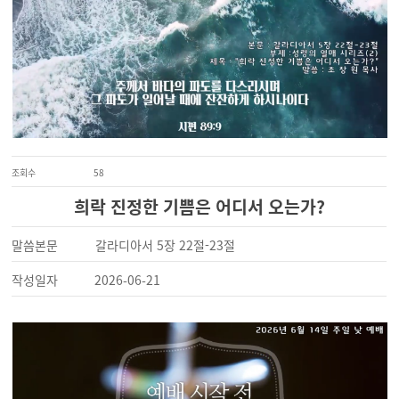
조회수
58
희락 진정한 기쁨은 어디서 오는가?
말씀본문
갈라디아서 5장 22절-23절
작성일자
2026-06-21