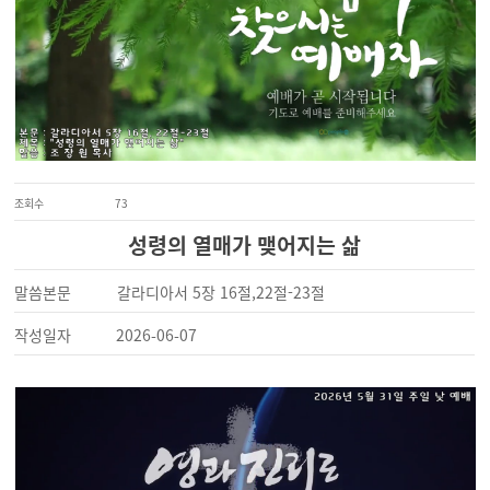
조회수
73
성령의 열매가 맺어지는 삶
말씀본문
갈라디아서 5장 16절,22절-23절
작성일자
2026-06-07