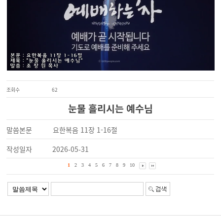
조회수
62
눈물 흘리시는 예수님
말씀본문
요한복음 11장 1-16절
작성일자
2026-05-31
1
2
3
4
5
6
7
8
9
10