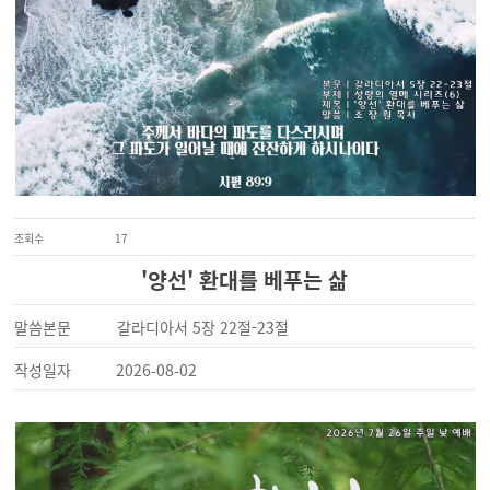
조회수
17
'양선' 환대를 베푸는 삶
말씀본문
갈라디아서 5장 22절-23절
작성일자
2026-08-02